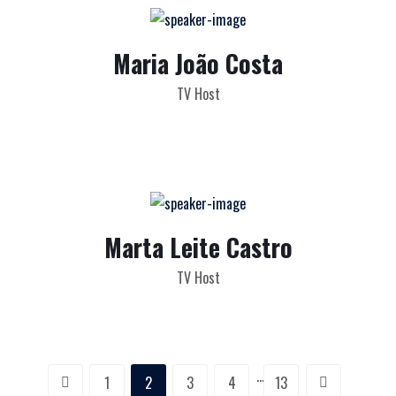
Maria João Costa
TV Host
Marta Leite Castro
TV Host
…
1
2
3
4
13